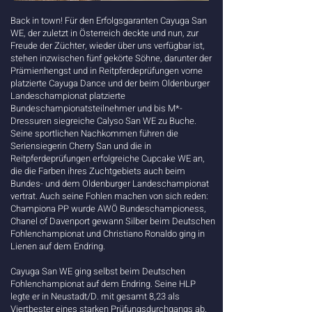
Back in town! Für den Erfolgsgaranten Cayuga San
WE, der zuletzt in Österreich deckte und nun, zur
Freude der Züchter, wieder über uns verfügbar ist,
stehen inzwischen fünf gekörte Söhne, darunter der
Prämienhengst und in Reitpferdeprüfungen vorne
platzierte Cayuga Dance und der beim Oldenburger
Landeschampionat platzierte
Bundeschampionatsteilnehmer und bis M*-
Dressuren siegreiche Calyso San WE zu Buche.
Seine sportlichen Nachkommen führen die
Seriensiegerin Cherry San und die in
Reitpferdeprüfungen erfolgreiche Cupcake WE an,
die die Farben ihres Zuchtgebiets auch beim
Bundes- und dem Oldenburger Landeschampionat
vertrat. Auch seine Fohlen machen von sich reden:
Championa PP wurde AWÖ Bundeschampioness,
Chanel of Davenport gewann Silber beim Deutschen
Fohlenchampionat und Christiano Ronaldo ging in
Lienen auf dem Endring.
Cayuga San WE ging selbst beim Deutschen
Fohlenchampionat auf dem Endring. Seine HLP
legte er in Neustadt/D. mit gesamt 8,23 als
Viertbester eines starken Prüfungsdurchgangs ab.