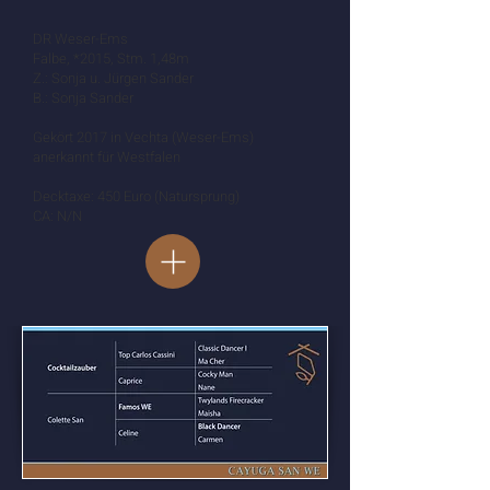
DR Weser-Ems
Falbe, *2015, Stm. 1,48m
Z.: Sonja u. Jürgen Sander
B.: Sonja Sander
Gekört 2017 in Vechta (Weser-Ems)
anerkannt für Westfalen
Decktaxe: 450 Euro (Natursprung)
CA: N/N