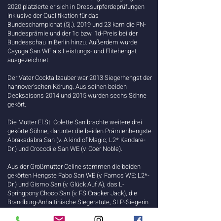
2020 platzierte er sich in Dressurpferdeprüfungen
inklusive der Qualifikation für das
Bundeschampionat (5j.). 2019 und 23 kam die FN-
Bundesprämie und der 1c bzw. 1d-Preis bei der
Bundesschau in Berlin hinzu. Außerdem wurde
Cayuga San WE als Leistungs- und Elitehengst
ausgezeichnet.
Der Vater Cocktailzauber war 2013 Siegerhengst der
hannover‘schen Körung. Aus seinen beiden
Decksaisons 2014 und 2015 wurden sechs Söhne
gekört.
Die Mutter El.St. Colette San brachte weitere drei
gekörte Söhne, darunter die beiden Prämienhengste
Abrakadabra San (v. A kind of Magic; L2* Kandare-
Dr.) und Crocodile San WE (v. Coer Noble).
Aus der Großmutter Celine stammen die beiden
gekörten Hengste Fabo San WE (v. Famos WE; L2*-
Dr.) und Gismo San (v. Glück Auf A), das L-
Springpony Choco San (v. FS Cracker Jack), die
Brandburg-Anhaltinische Siegerstute, SLP-Siegerin
und Bundeschampionats-Fünfte St.Pr.St. Chilli San
WE (v. HET Golden Dream) sowie weitere